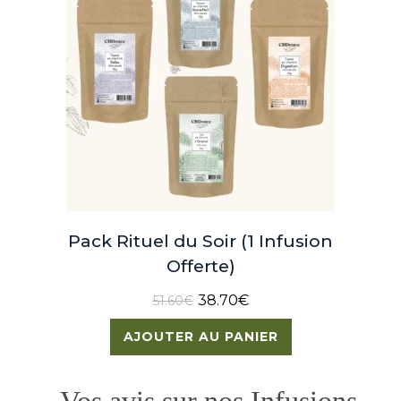
Pack Rituel du Soir (1 Infusion
Offerte)
38.70
€
51.60
€
AJOUTER AU PANIER