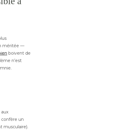
ible à
plus
n méritée —
bien
boivent de
blème n’est
omnie.
e aux
i confère un
t musculaire).