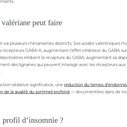
ments.
 valériane peut faire
it via plusieurs mécanismes distincts. Ses acides valéréniques m
s récepteurs GABA-A, augmentant l’effet inhibiteur du GABA su
lépotriatres inhibent la recapture du GABA, augmentant sa disponi
ment des lignanes qui peuvent interagir avec les récepteurs au
.
action sédative significative, une
réduction du temps d’endormis
on de la qualité du sommeil profond
— documentées dans de no
 profil d’insomnie ?