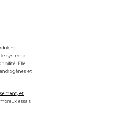
odulent
r le système
bilité. Elle
x androgènes et
sement, et
mbreux essais