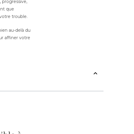
, progressive,
ant que
otre trouble.
bien au-delà du
r affiner votre