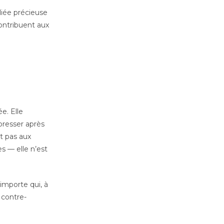
liée précieuse
ontribuent aux
e. Elle
presser après
nt pas aux
s — elle n’est
’importe qui, à
 contre-