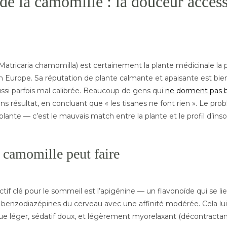
 de la camomille : la douceur access
atricaria chamomilla) est certainement la plante médicinale la 
urope. Sa réputation de plante calmante et apaisante est bie
ussi parfois mal calibrée. Beaucoup de gens qui
ne dorment pas 
ns résultat, en concluant que « les tisanes ne font rien ». Le pro
plante — c’est le mauvais match entre la plante et le profil d’ins
 camomille peut faire
ctif clé pour le sommeil est l’apigénine — un flavonoïde qui se li
 benzodiazépines du cerveau avec une affinité modérée. Cela lu
que léger, sédatif doux, et légèrement myorelaxant (décontractan