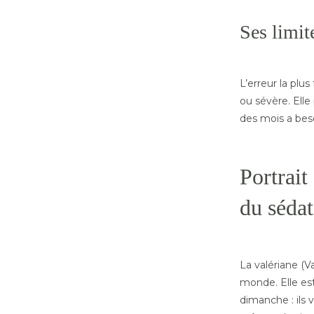
Ses limit
L’erreur la plu
ou sévère. Ell
des mois a beso
Portrait
du sédat
La valériane (V
monde. Elle es
dimanche : ils