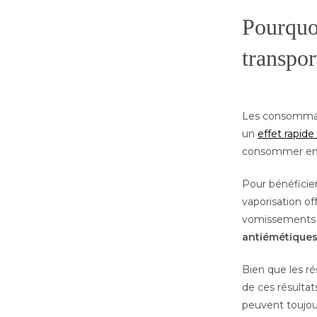
Pourquo
transpor
Les consommate
un
effet rapide
consommer en
Pour bénéficie
vaporisation of
vomissements e
antiémétique
Bien que les r
de ces résultat
peuvent toujo