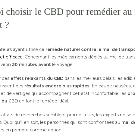
i choisir le CBD pour remédier au
t ?
urs ayant utilisé ce
remède naturel contre le mal de transp
 et efficace
. Concernant les médicaments dédiés au mal de transpo
viron
30 minutes avant
le voyage.
r des
effets relaxants du CBD
dans les meilleurs délais, les édib
friraient des
résultats encore plus rapides
. En cas de nausées, 
t de vertiges qui accompagnent cet état inconfortable, les
pro
s du CBD
en font le remède idéal.
ésultats de recherches semblent prometteurs, les experts ne se 
s. Quoi qu’il en soit, les personnes qui sont confrontées au
mal de
urs en prendre comme option.