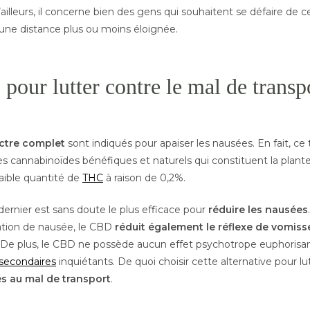
lleurs, il concerne bien des gens qui souhaitent se défaire de c
une distance plus ou moins éloignée.
our lutter contre le mal de transp
ctre complet
sont indiqués pour apaiser les nausées. En fait, c
es cannabinoïdes bénéfiques et naturels qui constituent la plant
aible quantité de
THC
à raison de 0,2%.
 dernier est sans doute le plus efficace pour
réduire les nausées
sation de nausée, le CBD
réduit également le réflexe de vomis
De plus, le CBD ne possède aucun effet psychotrope euphorisan
 secondaires
inquiétants. De quoi choisir cette alternative pour lu
s au mal de transport
.