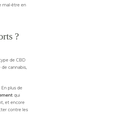
e mal-être en
orts ?
e type de CBD
e de cannabis,
. En plus de
sement
qui
t, et encore
tter contre les