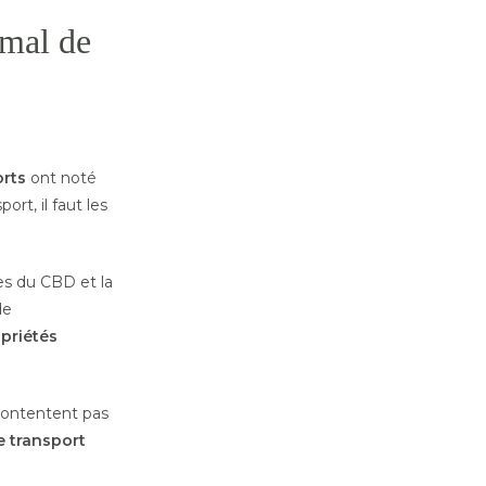
 mal de
orts
ont noté
rt, il faut les
les du CBD et la
de
priétés
contentent pas
 transport