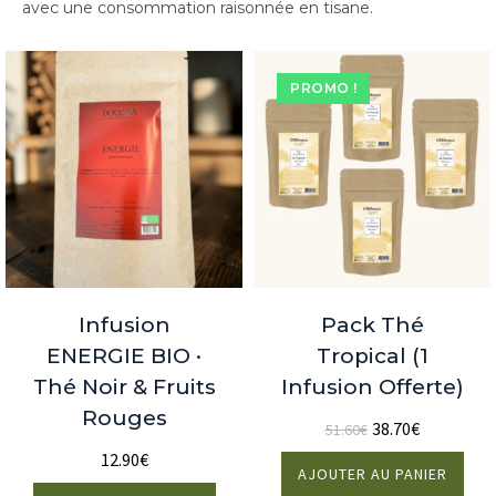
avec une consommation raisonnée en tisane.
PROMO !
Infusion
Pack Thé
ENERGIE BIO ·
Tropical (1
Thé Noir & Fruits
Infusion Offerte)
Rouges
38.70
€
51.60
€
12.90
€
AJOUTER AU PANIER