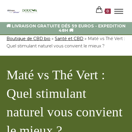
0
🚚 LIVRAISON GRATUITE DÉS 59 EUROS - EXPEDITION
48H 🚚
Boutique de CBD bio
»
Santé et CBD
»
Maté vs Thé Vert :
Quel stimulant naturel vous convient le mieux ?
Maté vs Thé Vert :
Quel stimulant
naturel vous convient
le mieux ?