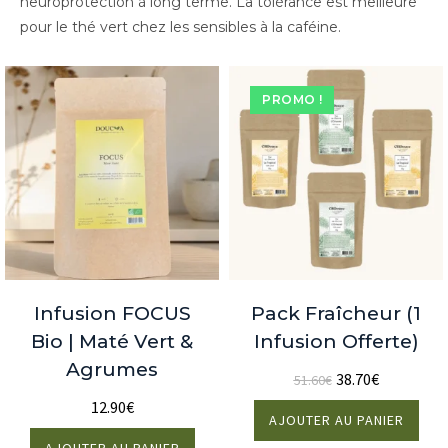
neuroprotection à long terme. La tolérance est meilleure
pour le thé vert chez les sensibles à la caféine.
PROMO !
Infusion FOCUS
Pack Fraîcheur (1
Bio | Maté Vert &
Infusion Offerte)
Agrumes
38.70
€
51.60
€
12.90
€
AJOUTER AU PANIER