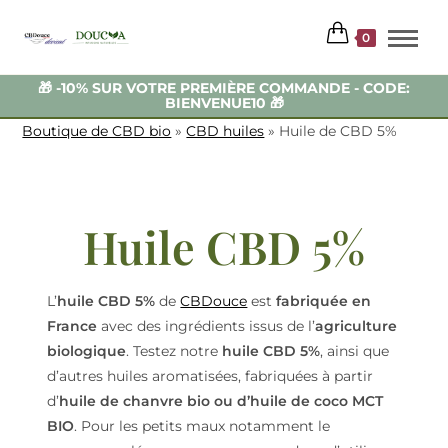
0
🚚 LIVRAISON GRATUITE DÉS 59 EUROS - EXPEDITION 48H
🚚
Boutique de CBD bio
»
CBD huiles
»
Huile de CBD 5%
Huile CBD 5%
L’
huile CBD 5%
de
CBDouce
est
fabriquée en
France
avec des ingrédients issus de l’
agriculture
biologique
. Testez notre
huile CBD 5%
, ainsi que
d’autres huiles aromatisées, fabriquées à partir
d’
huile de chanvre bio ou d’huile de coco MCT
BIO
. Pour les petits maux notamment le