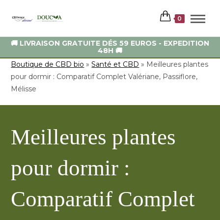
0
🚚 LIVRAISON GRATUITE DÉS 59 EUROS - EXPEDITION
48H 🚚
Boutique de CBD bio
»
Santé et CBD
»
Meilleures plantes
pour dormir : Comparatif Complet Valériane, Passiflore,
Mélisse
Meilleures plantes
pour dormir :
Comparatif Complet