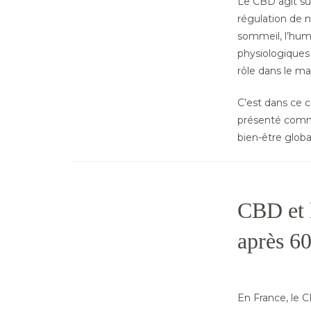
Le CBD agit su
régulation de n
sommeil, l’hume
physiologiques
rôle dans le ma
C’est dans ce c
présenté comm
bien-être globa
CBD et l
après 60
En France, le C