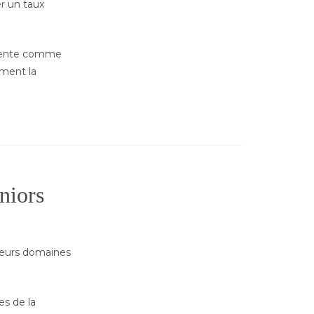
r un taux
parente comme
ement la
niors
sieurs domaines
es de la