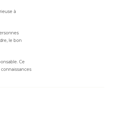
rieuse à
personnes
dre, le bon
ponsable. Ce
s connaissances