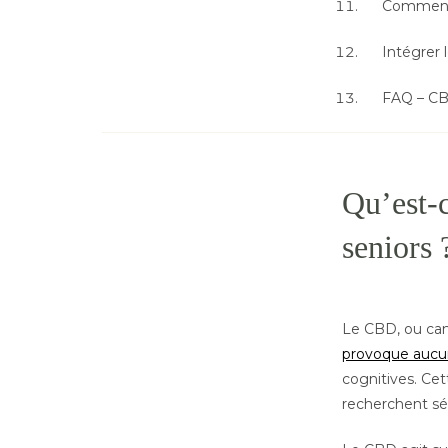
Comment c
Intégrer 
FAQ – CB
Qu’est-c
seniors 
Le CBD, ou can
provoque aucu
cognitives. Cet
recherchent séc