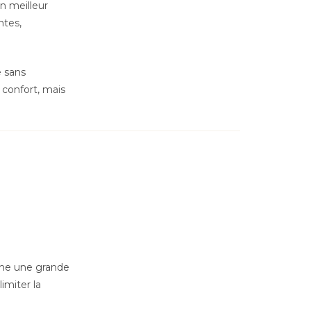
un meilleur
ntes,
e sans
 confort, mais
uche une grande
imiter la