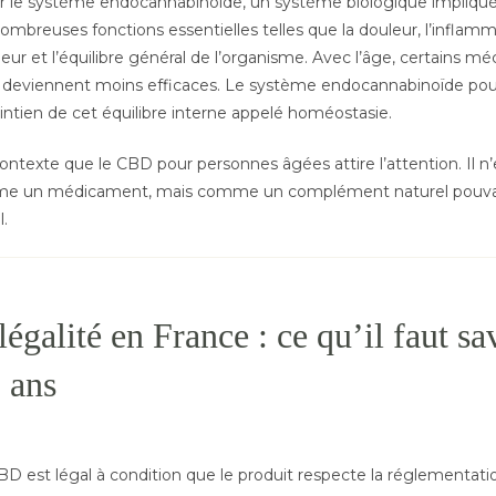
r le système endocannabinoïde, un système biologique impliqué
ombreuses fonctions essentielles telles que la douleur, l’inflamm
ur et l’équilibre général de l’organisme. Avec l’âge, certains m
 deviennent moins efficaces. Le système endocannabinoïde pour
intien de cet équilibre interne appelé homéostasie.
ontexte que le CBD pour personnes âgées attire l’attention. Il n’
e un médicament, mais comme un complément naturel pouvan
l.
égalité en France : ce qu’il faut sa
 ans
BD est légal à condition que le produit respecte la réglementati