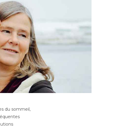
les du sommeil,
fréquentes
lutions