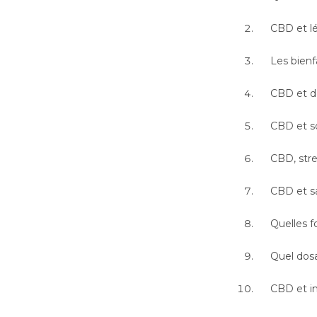
CBD et lé
Les bienf
CBD et do
CBD et s
CBD, stre
CBD et sa
Quelles f
Quel dos
CBD et in