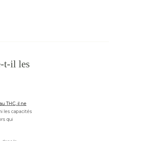
t-il les
u THC, il ne
 ni les capacités
rs qui