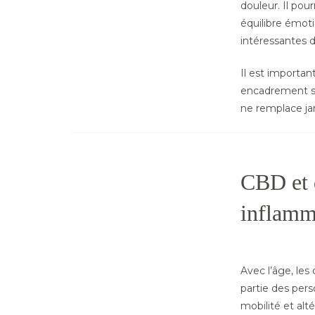
douleur. Il pou
équilibre émoti
intéressantes d
Il est importan
encadrement sc
ne remplace jam
CBD et d
inflamma
Avec l’âge, le
partie des pers
mobilité et alté