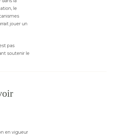
 dans la
ation, le
écanismes
rait jouer un
est pas
t soutenir le
voir
on en vigueur